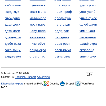
выбр-гамм
луче-маск
прит-прои
удуш-усло
гард-глух
маск-мета
прои-проф
уста-ушиб
глух-давл
мета-морс
проф-пунк
ушна-фисс
давл-деск
моск-нару
путь-ради
флеб-хими
дете-дози
нару-непо
ради-рак
хими-част
дози-дыха
непо-нике
рак -реак
част-шлем
дюбе-заки
нике-обуч
реак-респ
шлиф-экра
закл-защи
обща-огра
респ-рыхл
экск-эпид
защи-звон
огра-опас
рыча-связ
эпик-ящур
© Academic, 2000-2026
18+
Contact us:
Technical Support
,
Advertising
Dictionaries export
, created on PHP,
Joomla,
Drupal,
WordPress,
MODx.