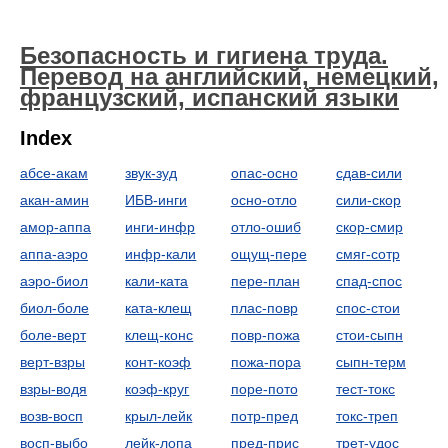
Безопасность и гигиена труда.
Перевод на английский, немецкий,
французский, испанский языки
Index
абсе-акам
звук-зуд
опас-осно
сдав-сили
акан-амин
ИБВ-инги
осно-отло
сили-скор
амор-аппа
инги-инфр
отло-ошиб
скор-смир
аппа-аэро
инфр-кали
ощущ-пере
смяг-сотр
аэро-биол
кали-ката
пере-план
спад-спос
биол-боле
ката-клещ
плас-повр
спос-стои
боле-верт
клещ-конс
повр-пожа
стои-сыпн
верт-взры
конт-коэф
пожа-пора
сыпн-терм
взры-водя
коэф-круг
поре-пото
тест-токс
возв-восп
крыл-лейк
потр-пред
токс-треп
восп-выбо
лейк-лопа
пред-прис
трет-удос